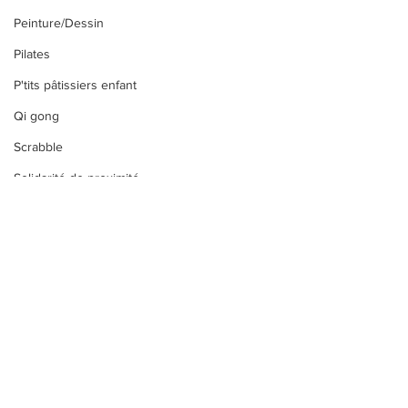
Peinture/Dessin
Pilates
P'tits pâtissiers enfant
Qi gong
Scrabble
Solidarité de proximité
Vie de l'association
Taïso
Tricot/crochet
Yoga
Zumba
Commentaires
BREAK DANCE
Zumba Kids
Activité Breakdance