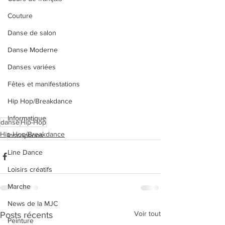
Couture
Danse de salon
Danse Moderne
Danses variées
Fêtes et manifestations
Hip Hop/Breakdance
Informatique
danse
Hip-Hop
Hip Hop/Breakdance
Inscriptions
Line Dance
Loisirs créatifs
Marche
News de la MJC
Voir tout
Posts récents
Peinture