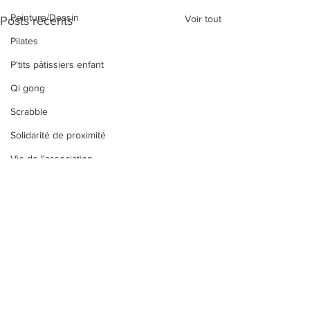
Peinture/Dessin
Voir tout
Posts récents
Pilates
P'tits pâtissiers enfant
Qi gong
Scrabble
Solidarité de proximité
Vie de l'association
Taïso
Tricot/crochet
Yoga
Zumba
Zumba Kids
Commentaires