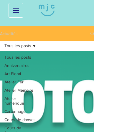
Actualités
Tous les posts
Tous les posts
Anniversaires
Art Floral
Atelier Fer
Atelier Mémoire
Atelier
numérique
Cartonnage
Cours de danses
Cours de