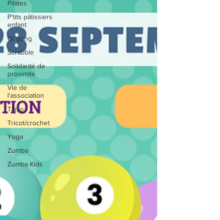
Pilates
P'tits pâtissiers
enfant
Qi gong
Scrabble
Solidarité de
proximité
Vie de
l'association
Taïso
Tricot/crochet
Yoga
Zumba
Zumba Kids