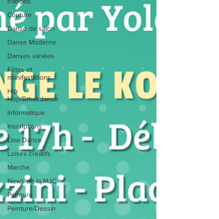
français
Couture
Danse de salon
Danse Moderne
Danses variées
Fêtes et
manifestations
Hip
Hop/Breakdance
Informatique
Inscriptions
Line Dance
Loisirs créatifs
Marche
News de la MJC
Peinture
Peinture/Dessin