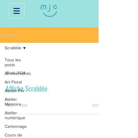
Actualités
Scrabble
Tous les
posts
18 juil. 2024
Anniversaires
Art Floral
Affiche Scrabble
Atelier Fer
Atelier
Mémoire
Atelier
numérique
Cartonnage
Cours de