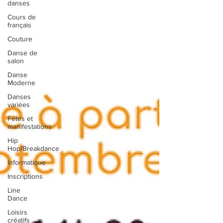
danses
Cours de
français
Couture
Danse de
salon
Danse
Moderne
Danses
variées
Fêtes et
manifestations
Hip
Hop/Breakdance
Informatique
Inscriptions
Line
Dance
Loisirs
créatifs