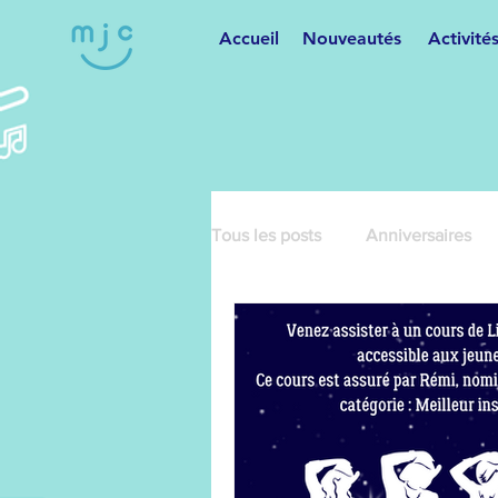
Accueil
Nouveautés
Activité
Tous les posts
Anniversaires
Cartonnage
Cours de dan
Danses variées
Fêtes et m