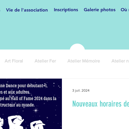
Inscriptions
Galerie photos
Où 
s
Vie de l'association
Art Floral
Atelier Fer
Atelier Mémoire
Atelier 
ses
Cours de français
Couture
Danse de salon
3 juil. 2024
Nouveaux horaires d
anifestations
Hip Hop/Breakdance
Informatique