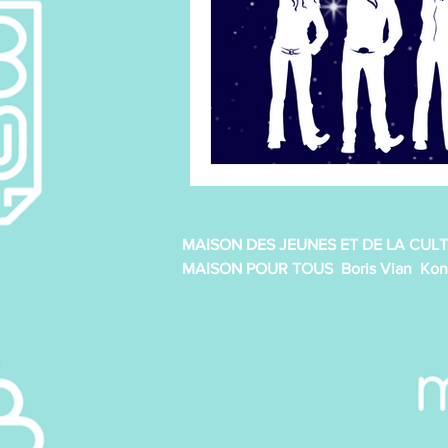
Line Dance
Loisirs créatifs
P'tits pâtissiers enfant
Qi 
Tricot/crochet
MAISON DES JEUNES ET DE LA CULT
MAISON POUR TOUS Boris Vian Kon