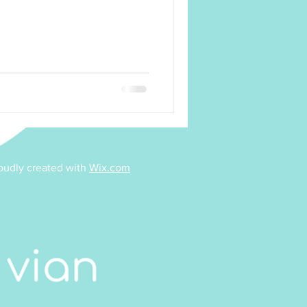
/Dessin
Pilates
sociation
Taïso
oudly created with
Wix.com