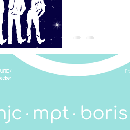
Marche
News de la MJC
Peinture
Peinture
gong
Scrabble
Solidarité de proximité
Vie de l'as
URE /
Pr
acker