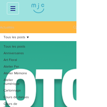
Actualités
Tous les posts
Tous les posts
Anniversaires
Art Floral
Atelier Fer
Atelier Mémoire
Atelier
numérique
Cartonnage
Cours de danses
Cours de