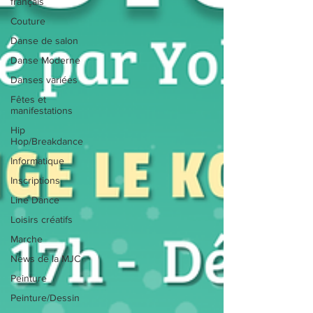
français
Couture
Danse de salon
Danse Moderne
Danses variées
Fêtes et
manifestations
Hip
Hop/Breakdance
Informatique
Inscriptions
Line Dance
Loisirs créatifs
Marche
News de la MJC
Peinture
Peinture/Dessin