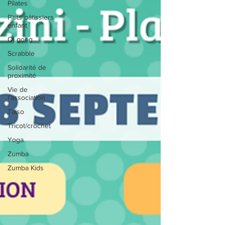
Pilates
P'tits pâtissiers
enfant
Qi gong
Scrabble
Solidarité de
proximité
Vie de
l'association
Taïso
Tricot/crochet
Yoga
Zumba
Zumba Kids