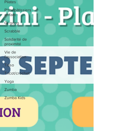
Pilates
P'tits pâtissiers
enfant
Qi gong
Scrabble
Solidarité de
proximité
Vie de
l'association
Taïso
Tricot/crochet
Yoga
Zumba
Zumba Kids