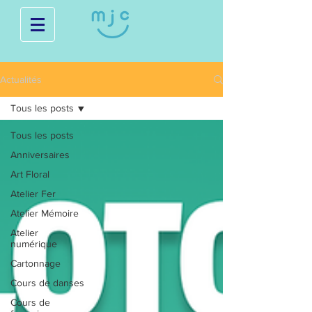
Actualités
Tous les posts
Tous les posts
Anniversaires
Art Floral
Atelier Fer
Atelier Mémoire
Atelier
numérique
Cartonnage
Cours de danses
Cours de