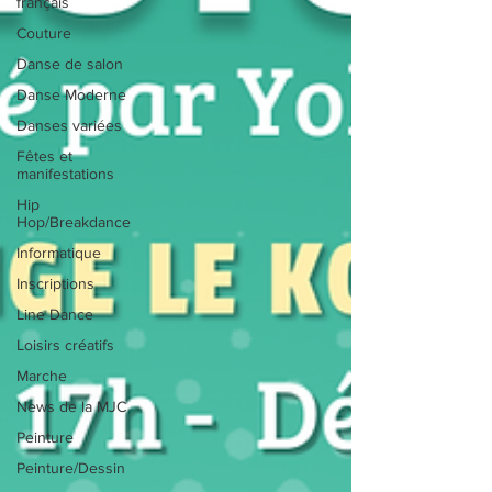
français
Couture
Danse de salon
Danse Moderne
Danses variées
Fêtes et
manifestations
Hip
Hop/Breakdance
Informatique
Inscriptions
Line Dance
Loisirs créatifs
Marche
News de la MJC
Peinture
Peinture/Dessin