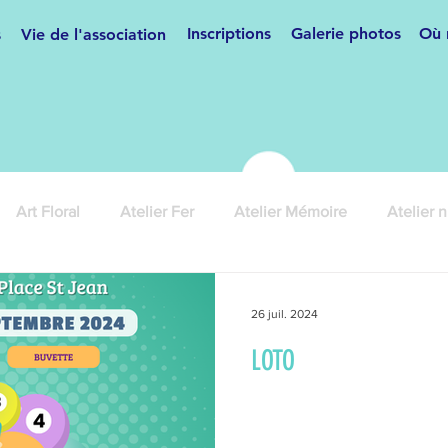
Inscriptions
Galerie photos
Où 
s
Vie de l'association
Art Floral
Atelier Fer
Atelier Mémoire
Atelier 
ses
Cours de français
Couture
Danse de salon
26 juil. 2024
LOTO
anifestations
Hip Hop/Breakdance
Informatique