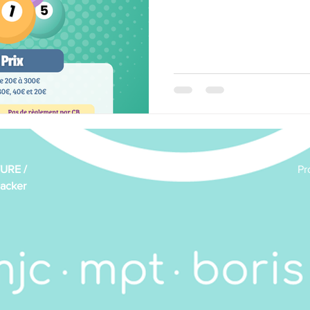
Marche
News de la MJC
Peinture
Peinture
gong
Scrabble
Solidarité de proximité
Vie de l'as
URE /
Pr
acker