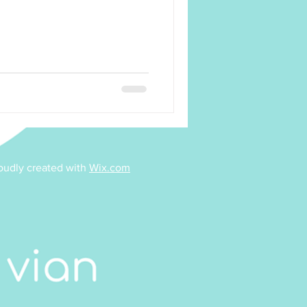
/Dessin
Pilates
sociation
Taïso
oudly created with
Wix.com