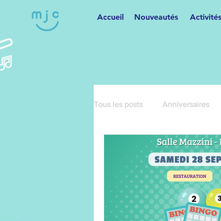
Accueil
Nouveautés
Activité
Tous les posts
Anniversaires
Cartonnage
Cours de dan
Danses variées
Fêtes et m