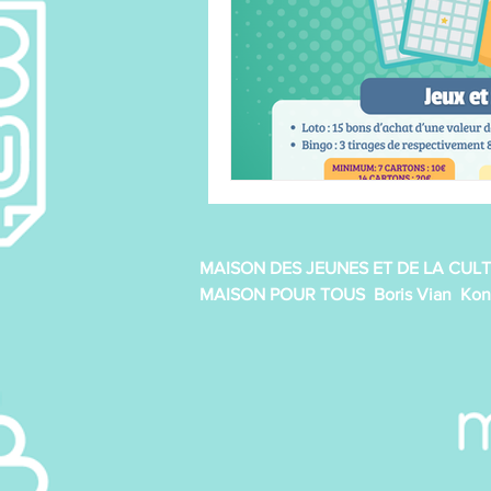
Line Dance
Loisirs créatifs
P'tits pâtissiers enfant
Qi 
Tricot/crochet
MAISON DES JEUNES ET DE LA CULT
MAISON POUR TOUS Boris Vian Kon