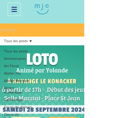
Actualités
Tous les posts
Tous les posts
Anniversaires
Art Floral
Atelier Fer
Atelier Mémoire
Atelier
numérique
Cartonnage
Cours de danses
Cours de