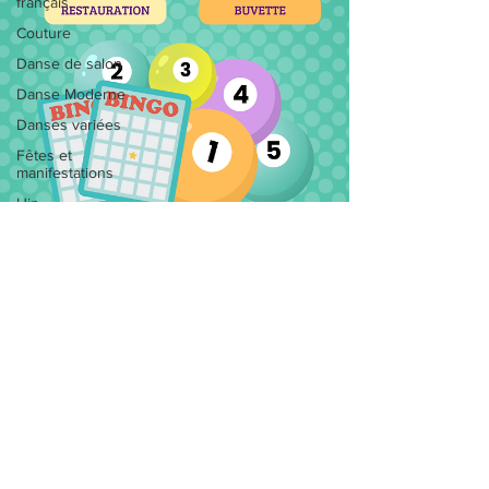
français
Couture
Danse de salon
Danse Moderne
Danses variées
Fêtes et
manifestations
Hip
Hop/Breakdance
Informatique
Inscriptions
Line Dance
Loisirs créatifs
Marche
News de la MJC
Peinture
Peinture/Dessin