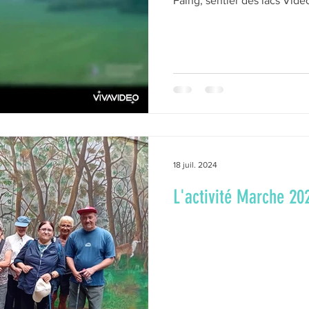
Faing, sentier des lacs Vidéo 
Marche
News de la MJC
Peinture
Peinture
gong
Scrabble
Solidarité de proximité
Vie de l'as
18 juil. 2024
L'activité Marche 2