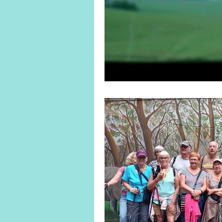
Line Dance
Loisirs créatifs
P'tits pâtissiers enfant
Qi 
Tricot/crochet