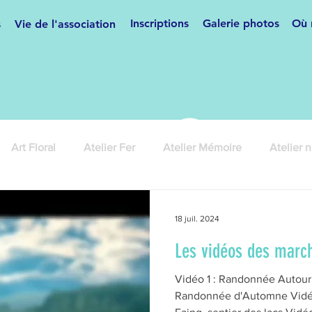
Inscriptions
Galerie photos
Où 
s
Vie de l'association
Art Floral
Atelier Fer
Atelier Mémoire
Atelier 
ses
Cours de français
Couture
Danse de salon
18 juil. 2024
Les vidéos des marc
anifestations
Hip Hop/Breakdance
Informatique
Vidéo 1 : Randonnée Autour
Randonnée d'Automne Vidé