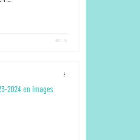
4 :...
/Dessin
Pilates
sociation
Taïso
023-2024 en images