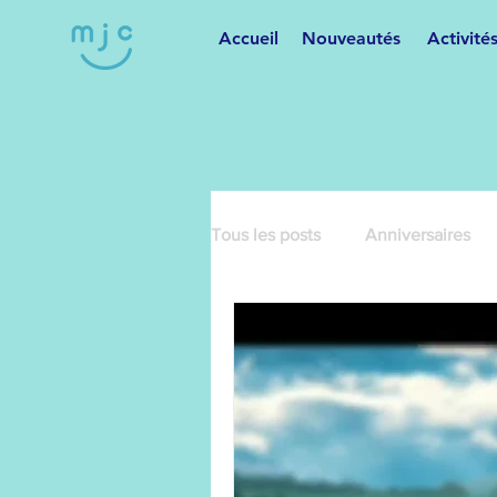
Accueil
Nouveautés
Activité
Tous les posts
Anniversaires
Cartonnage
Cours de dan
Danses variées
Fêtes et m