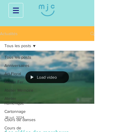
Actualités
Tous les posts
Tous les posts
Anniversaires
Art Floral
Load video
Atelier Fer
Atelier Mémoire
Atelier
numérique
Cartonnage
18 juil. 2024
Cours de danses
Cours de