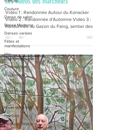
Les vidéos des marcheurs
français
Couture
Vidéo 1 : Randonnée Autour du Konacker
Danse de salon
Vidéo 2 : Randonnée d'Automne Vidéo 3 :
Danse Moderne
Randonnée au Gazon du Faing, sentier des
Danses variées
lacs Vidéo 4 :...
Fêtes et
manifestations
Hip
Hop/Breakdance
Informatique
Inscriptions
Line Dance
Loisirs créatifs
Marche
News de la MJC
Peinture
Peinture/Dessin