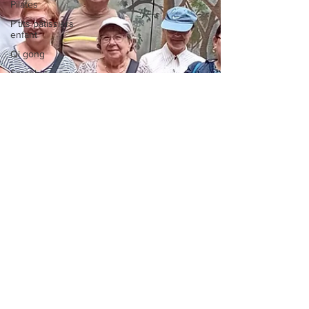
Pilates
P'tits pâtissiers
enfant
Qi gong
Scrabble
Solidarité de
proximité
Vie de
l'association
Taïso
Tricot/crochet
Yoga
Zumba
Zumba Kids