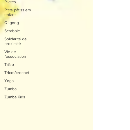
Pilates
P'tits pâtissiers
enfant
Qi gong
Scrabble
Solidarité de
proximité
Vie de
l'association
Taïso
Tricot/crochet
Yoga
Zumba
Zumba Kids