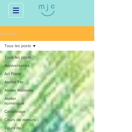
Actualités
Tous les posts
Tous les posts
Anniversaires
Art Floral
Atelier Fer
Atelier Mémoire
Atelier
numérique
Cartonnage
Cours de danses
Cours de