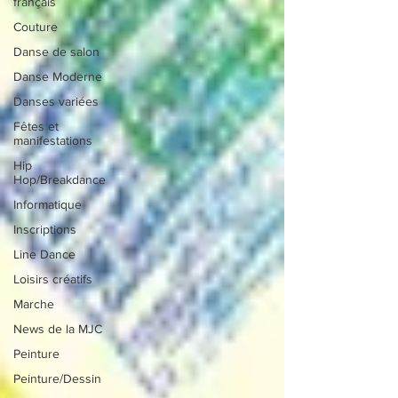
français
Couture
Danse de salon
Danse Moderne
Danses variées
Fêtes et
manifestations
Hip
Hop/Breakdance
Informatique
Inscriptions
Line Dance
Loisirs créatifs
Marche
News de la MJC
Peinture
Peinture/Dessin