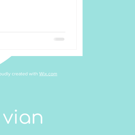
/Dessin
Pilates
sociation
Taïso
oudly created with
Wix.com