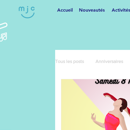
Accueil
Nouveautés
Activité
Tous les posts
Anniversaires
Cartonnage
Cours de dan
Danses variées
Fêtes et m