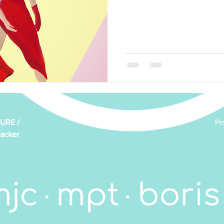
Marche
News de la MJC
Peinture
Peinture
gong
Scrabble
Solidarité de proximité
Vie de l'as
URE /
Pr
acker