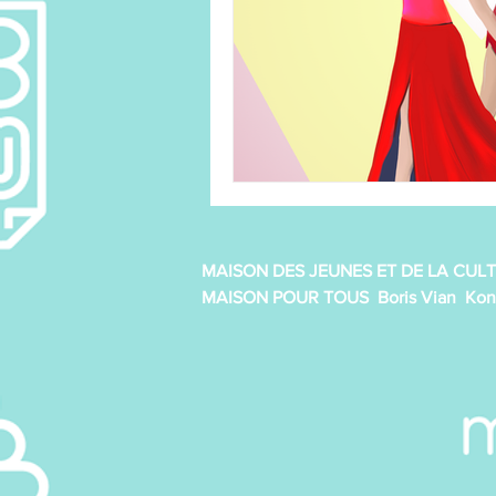
Line Dance
Loisirs créatifs
P'tits pâtissiers enfant
Qi 
Tricot/crochet
MAISON DES JEUNES ET DE LA CULT
MAISON POUR TOUS Boris Vian Kon