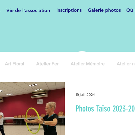
Inscriptions
Galerie photos
Où 
s
Vie de l'association
Art Floral
Atelier Fer
Atelier Mémoire
Atelier 
ses
Cours de français
Couture
Danse de salon
19 juil. 2024
Photos Taïso 2023-2
anifestations
Hip Hop/Breakdance
Informatique