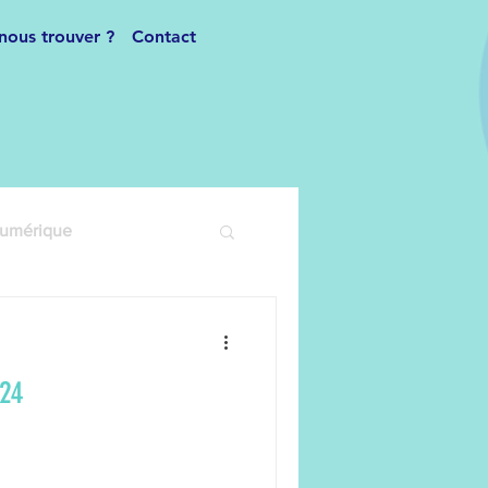
nous trouver ?
Contact
numérique
Danse Moderne
024
Inscriptions