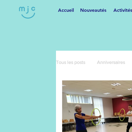
Accueil
Nouveautés
Activité
Tous les posts
Anniversaires
Cartonnage
Cours de dan
Danses variées
Fêtes et m