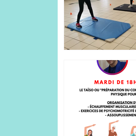
Line Dance
Loisirs créatifs
P'tits pâtissiers enfant
Qi 
Tricot/crochet