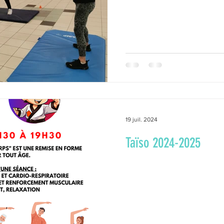
Marche
News de la MJC
Peinture
Peinture
gong
Scrabble
Solidarité de proximité
Vie de l'as
19 juil. 2024
Taïso 2024-2025