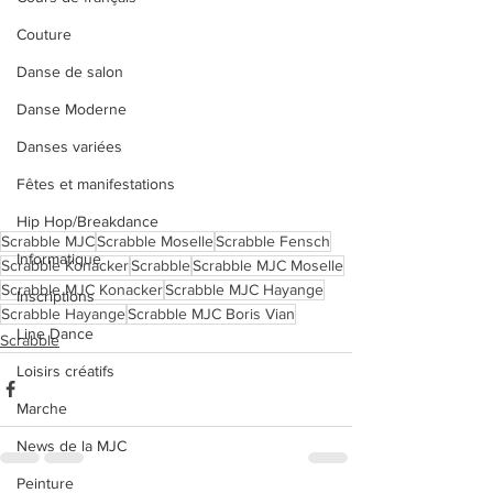
Couture
Danse de salon
Danse Moderne
Danses variées
Fêtes et manifestations
Hip Hop/Breakdance
Scrabble MJC
Scrabble Moselle
Scrabble Fensch
Informatique
Scrabble Konacker
Scrabble
Scrabble MJC Moselle
Scrabble MJC Konacker
Scrabble MJC Hayange
Inscriptions
Scrabble Hayange
Scrabble MJC Boris Vian
Line Dance
Scrabble
Loisirs créatifs
Marche
News de la MJC
Peinture