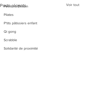
Voir tout
Posts récents
Peinture/Dessin
Pilates
P'tits pâtissiers enfant
Qi gong
Scrabble
Solidarité de proximité
Vie de l'association
Taïso
Tricot/crochet
Yoga
Zumba
Zumba Kids
Commentaires