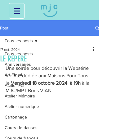
Post
Tous les posts
17 oct. 2024
Tous les posts
LE REPERE
Anniversaires
Une soirée pour découvrir la Websérie 
Art Floral
inédite dédiée aux Maisons Pour Tous
le
 Vendredi 18 octobre 2024  à 19h
 à la 
Atelier Fer
MJC/MPT Boris VIAN
Atelier Mémoire
Atelier numérique
Cartonnage
Cours de danses
Cours de français