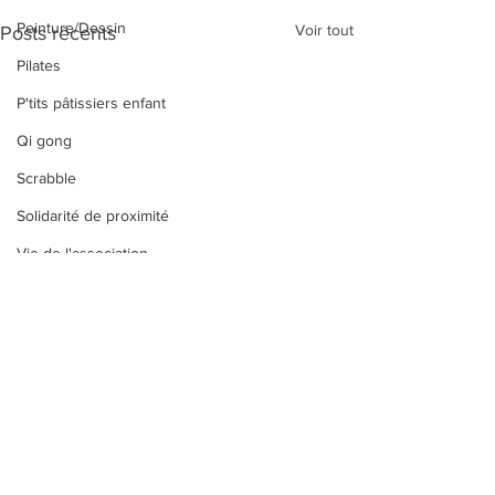
Peinture/Dessin
Voir tout
Posts récents
Pilates
P'tits pâtissiers enfant
Qi gong
Scrabble
Solidarité de proximité
Vie de l'association
Taïso
Tricot/crochet
Yoga
Zumba
Zumba Kids
Commentaires